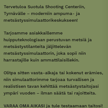
Tervetuloa Suotula Shooting Centeriin,
Tyrnävälle – moderniin ampuma- ja
metsästyssimulaattorikeskukseen!
Tarjoamme asiakkaillemme
huipputeknologiaan perustuvan metsiä ja
metsästystilanteita jäljittelevän
metsästyssimulaattorin, joka sopii niin
harrastajille kuin ammattilaisillekin.
Olitpa sitten vasta-alkaja tai kokenut erämies,
niin simulaattorimme tarjoaa turvallisen ja
realistisen tavan kehittää metsästystaitojasi
ympäri vuoden – ilman säätä tai rajoitteita.
VARAA OMA AIKASI
ja tule testaamaan taitosi!