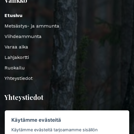
Etusivu
Metsästys- ja ammunta
Viihdeammunta
Varaa aika
Lahjakortti
Ruokailu
Yhteystiedot
Yhteystiedot
Koulutie 12, 91800 Tyrnävä
Käytämme evästeitä
040 541 2330
Käytämme evästeitä tarjoamamme sisällön
Varaa aika