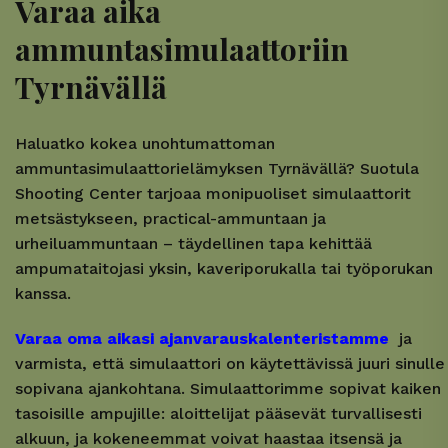
Varaa aika
ammuntasimulaattoriin
Tyrnävällä
Haluatko kokea unohtumattoman
ammuntasimulaattorielämyksen Tyrnävällä? Suotula
Shooting Center tarjoaa monipuoliset simulaattorit
metsästykseen, practical-ammuntaan ja
urheiluammuntaan – täydellinen tapa kehittää
ampumataitojasi yksin, kaveriporukalla tai työporukan
kanssa.
Varaa oma aikasi ajanvarauskalenteristamme
ja
varmista, että simulaattori on käytettävissä juuri sinulle
sopivana ajankohtana. Simulaattorimme sopivat kaiken
tasoisille ampujille: aloittelijat pääsevät turvallisesti
alkuun, ja kokeneemmat voivat haastaa itsensä ja