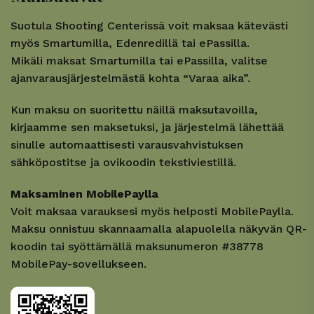
Suotula Shooting Centerissä voit maksaa kätevästi
myös Smartumilla, Edenredillä tai ePassilla.
Mikäli maksat Smartumilla tai ePassilla, valitse
ajanvarausjärjestelmästä kohta “Varaa aika”.
Kun maksu on suoritettu näillä maksutavoilla,
kirjaamme sen maksetuksi, ja järjestelmä lähettää
sinulle automaattisesti varausvahvistuksen
sähköpostitse ja ovikoodin tekstiviestillä.
Maksaminen MobilePaylla
Voit maksaa varauksesi myös helposti MobilePaylla.
Maksu onnistuu skannaamalla alapuolella näkyvän QR-
koodin tai syöttämällä maksunumeron #38778
MobilePay-sovellukseen.