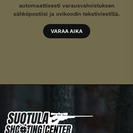
automaattisesti varausvahvistuksen
sähköpostiisi ja ovikoodin tekstiviestillä.
VARAA AIKA