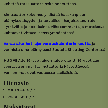
kehittää tarkkuuttaan sekä nopeuttaan.
Simulaattorikokemus yhdistää hauskanpidon,
elämyksellisyyden ja turvallisen harjoittelun. Tule
Tyrnävälle ja koe, kuinka viihdeammunta ja metsästys
kohtaavat virtuaalisessa ympäristössä!
Varaa aika heti ajanvarauskalenterin kautta
ja
varmista oma elämyksesi Suotula Shooting Centerissä.
HUOM!
Alle 15-vuotiaiden tulee olla yli 15-vuotiaan
seurassa ammuntasimulaattoria käytettäessä.
Vanhemmat ovat vastuussa alaikäisistä.
Hinnasto
Ma-To 40 € / h
Pe-Su 60 € / h
Maksutavat