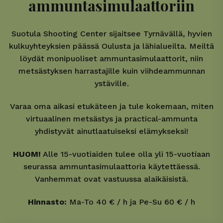
ammuntasimulaattoriin
Suotula Shooting Center sijaitsee Tyrnävällä, hyvien
kulkuyhteyksien päässä Oulusta ja lähialueilta. Meiltä
löydät monipuoliset ammuntasimulaattorit, niin
metsästyksen harrastajille kuin viihdeammunnan
ystäville.
Varaa oma aikasi etukäteen ja tule kokemaan, miten
virtuaalinen metsästys ja practical-ammunta
yhdistyvät ainutlaatuiseksi elämykseksi!
HUOM!
Alle 15-vuotiaiden tulee olla yli 15-vuotiaan
seurassa ammuntasimulaattoria käytettäessä.
Vanhemmat ovat vastuussa alaikäisistä.
Hinnasto:
Ma-To 40 € / h ja Pe-Su 60 € / h